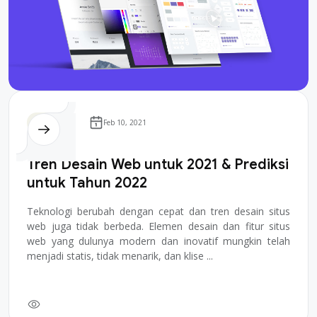
Desain
Feb 10, 2021
Tren Desain Web untuk 2021 & Prediksi
untuk Tahun 2022
Teknologi berubah dengan cepat dan tren desain situs
web juga tidak berbeda. Elemen desain dan fitur situs
web yang dulunya modern dan inovatif mungkin telah
menjadi statis, tidak menarik, dan klise ...