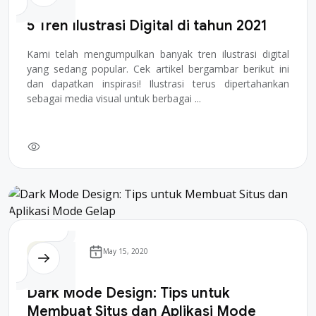
5 Tren Ilustrasi Digital di tahun 2021
Kami telah mengumpulkan banyak tren ilustrasi digital
yang sedang popular. Cek artikel bergambar berikut ini
dan dapatkan inspirasi! Ilustrasi terus dipertahankan
sebagai media visual untuk berbagai ...
Desain
May 15, 2020
Dark Mode Design: Tips untuk
Membuat Situs dan Aplikasi Mode