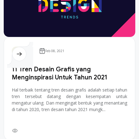
Desain
Feb 08, 2021
11 Tren Desain Grafis yang
Menginspirasi Untuk Tahun 2021
Hal terbaik tentang tren desain grafis adalah setiap tahun
tren tersebut datang dengan kesempatan untuk
mengatur ulang. Dan mengingat bentuk yang menantang
di tahun 2020, tren desain tahun 2021 mungk...