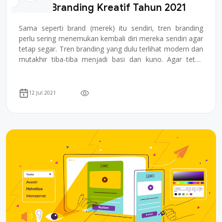
7 Tren Branding Kreatif Tahun 2021
Sama seperti brand (merek) itu sendiri, tren branding
perlu sering menemukan kembali diri mereka sendiri agar
tetap segar. Tren branding yang dulu terlihat modern dan
mutakhir tiba-tiba menjadi basi dan kuno. Agar tetap
relevan di mata target market ...
12 Jul 2021