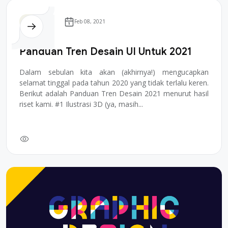
Desain
Feb 08, 2021
Panduan Tren Desain UI Untuk 2021
Dalam sebulan kita akan (akhirnya!) mengucapkan
selamat tinggal pada tahun 2020 yang tidak terlalu keren.
Berikut adalah Panduan Tren Desain 2021 menurut hasil
riset kami. #1 Ilustrasi 3D (ya, masih...