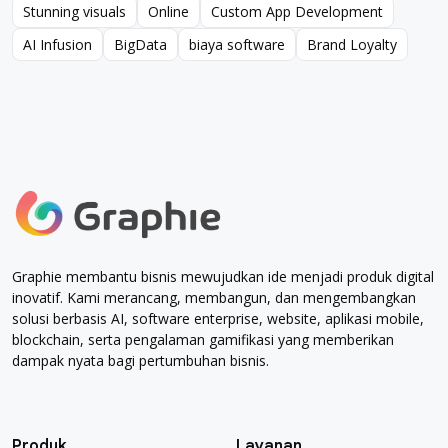
Stunning visuals
Online
Custom App Development
Stunning visuals
Online
Custom App Development
AI Infusion
BigData
biaya software
Brand Loyalty
AI Infusion
BigData
biaya software
Brand Loyalty
Graphie membantu bisnis mewujudkan ide menjadi produk digital
inovatif. Kami merancang, membangun, dan mengembangkan
solusi berbasis AI, software enterprise, website, aplikasi mobile,
blockchain, serta pengalaman gamifikasi yang memberikan
dampak nyata bagi pertumbuhan bisnis.
Produk
Layanan