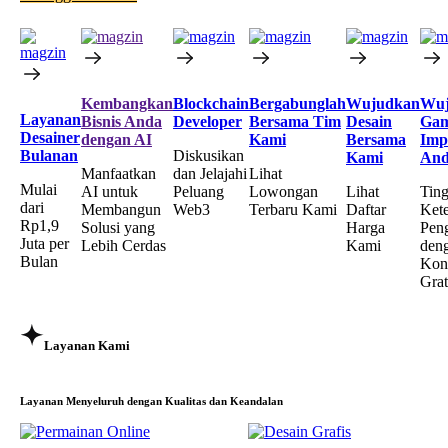
Kembangkan
Blockchain
Bergabunglah
Wujudkan
Wuj
Layanan
Bisnis Anda
Developer
Bersama Tim
Desain
Ga
Desainer
dengan AI
Kami
Bersama
Imp
Bulanan
Diskusikan
Kami
An
Manfaatkan
dan Jelajahi
Lihat
Mulai
AI untuk
Peluang
Lowongan
Lihat
Tin
dari
Membangun
Web3
Terbaru Kami
Daftar
Kete
Rp1,9
Solusi yang
Harga
Pen
Juta per
Lebih Cerdas
Kami
den
Bulan
Kons
Grat
Layanan Kami
Layanan Menyeluruh dengan
Kualitas dan Keandalan