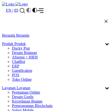
EN
|
ID
Beranda
Beranda
Produk
Produk
Ducky Pop
Desain Bulanan
Absensi + HRIS
ChatBot
ERP
Gamification
POS
Toko Online
Layanan
Layanan
Permainan Online
Desain Grafis
Kecerdasan Buatan
Pemrograman Blockchain
Solusi Mobile