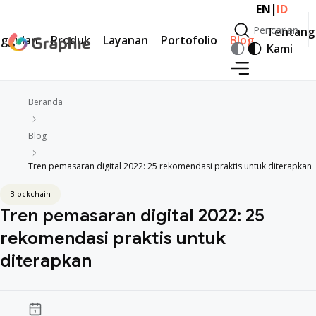
|
EN
ID
Pencarian
Tentang
ggulan
Produk
Layanan
Portofolio
Blog
Pencarian
Kami
Beranda
Blog
Tren pemasaran digital 2022: 25 rekomendasi praktis untuk diterapkan
Blockchain
Tren pemasaran digital 2022: 25
rekomendasi praktis untuk
diterapkan