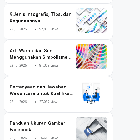
9 Jenis Infografis, Tips, dan
Kegunaannya
22 Jul 2026
92,896 views
Arti Warna dan Seni
Menggunakan Simbolisme
Warna
22 Jul 2026
81,339 views
Pertanyaan dan Jawaban
Wawancara untuk Kualifikasi
Digital Marketing
22 Jul 2026
27,097 views
Panduan Ukuran Gambar
Facebook
22 Jul 2026
26,685 views