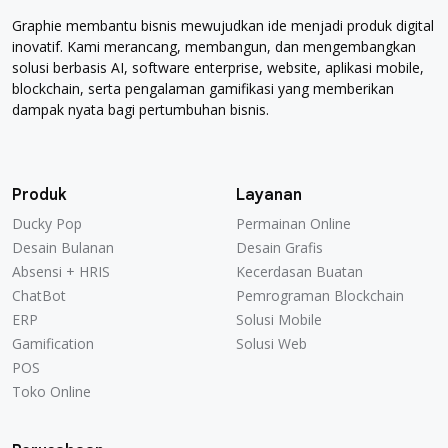
Graphie membantu bisnis mewujudkan ide menjadi produk digital
inovatif. Kami merancang, membangun, dan mengembangkan
solusi berbasis AI, software enterprise, website, aplikasi mobile,
blockchain, serta pengalaman gamifikasi yang memberikan
dampak nyata bagi pertumbuhan bisnis.
Produk
Layanan
Ducky Pop
Permainan Online
Ducky Pop
Permainan Online
Desain Bulanan
Desain Grafis
Desain Bulanan
Desain Grafis
Absensi + HRIS
Kecerdasan Buatan
Absensi + HRIS
Kecerdasan Buatan
ChatBot
Pemrograman Blockchain
ChatBot
Pemrograman Blockchain
ERP
Solusi Mobile
ERP
Solusi Mobile
Gamification
Solusi Web
Gamification
Solusi Web
POS
POS
Toko Online
Toko Online