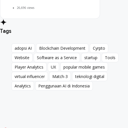
26,696 views
Tags
adopsi AI
Blockchain Development
Cyrpto
adopsi AI
Blockchain Development
Cyrpto
Website
Software as a Service
startup
Tools
Website
Software as a Service
startup
Tools
Player Analytics
UX
popular mobile games
Player Analytics
UX
popular mobile games
virtual influencer
Match-3
teknologi digital
virtual influencer
Match-3
teknologi digital
Analytics
Penggunaan AI di Indonesia
Analytics
Penggunaan AI di Indonesia