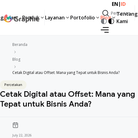
|
EN
ID
Pencarian
Tentang
ggulan
Produk
Layanan
Portofolio
Blog
Pencarian
Kami
Beranda
Blog
Cetak Digital atau Offset: Mana yang Tepat untuk Bisnis Anda?
Percetakan
Cetak Digital atau Offset: Mana yang
Tepat untuk Bisnis Anda?
July 22, 2026