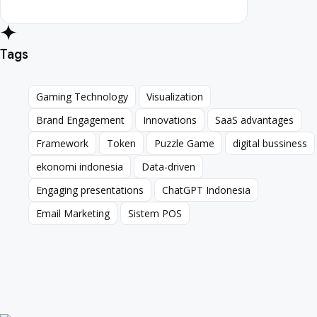
Tags
Gaming Technology
Visualization
Gaming Technology
Visualization
Brand Engagement
Innovations
SaaS advantages
Brand Engagement
Innovations
SaaS advantages
Framework
Token
Puzzle Game
digital bussiness
Framework
Token
Puzzle Game
digital bussiness
ekonomi indonesia
Data-driven
ekonomi indonesia
Data-driven
Engaging presentations
ChatGPT Indonesia
Engaging presentations
ChatGPT Indonesia
Email Marketing
Sistem POS
Email Marketing
Sistem POS