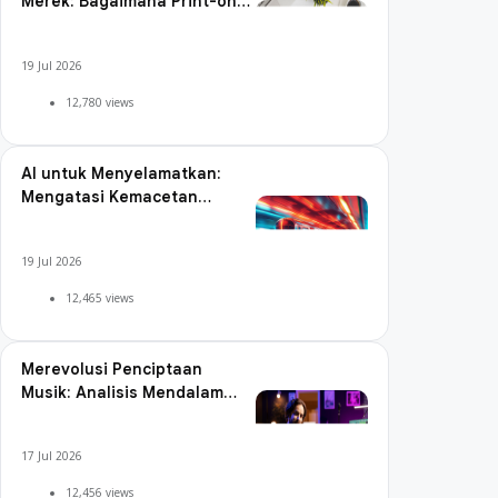
Merek: Bagaimana Print-on-
Demand Memberdayakan
Bisnis Kecil
19 Jul 2026
12,780 views
AI untuk Menyelamatkan:
Mengatasi Kemacetan
Perkotaan dengan
Transportasi Umum Cerdas
19 Jul 2026
12,465 views
Merevolusi Penciptaan
Musik: Analisis Mendalam
dari Meta's MusicGen
17 Jul 2026
12,456 views