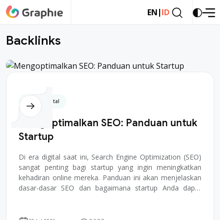
|
EN
ID
B
a
c
k
l
i
n
k
s
Bisnis Digital
Mengoptimalkan SEO: Panduan untuk
Startup
Di era digital saat ini, Search Engine Optimization (SEO)
sangat penting bagi startup yang ingin meningkatkan
kehadiran online mereka. Panduan ini akan menjelaskan
dasar-dasar SEO dan bagaimana startup Anda dapat
memanfaatkannya untuk mendorong lalu ...