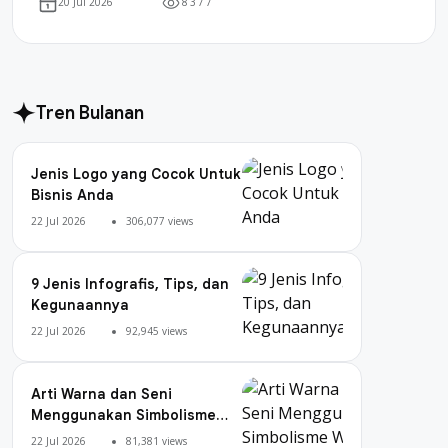
8
3
7
7
20 Jul 2026
Tren Bulanan
Jenis Logo yang Cocok Untuk
Bisnis Anda
22 Jul 2026
306,077 views
9 Jenis Infografis, Tips, dan
Kegunaannya
22 Jul 2026
92,945 views
Arti Warna dan Seni
Menggunakan Simbolisme
Warna
22 Jul 2026
81,381 views