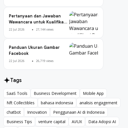
Pertanyaan dan Jawaban
Wawancara untuk Kualifikasi
Digital Marketing
22 Jul 2026
27,144 views
Panduan Ukuran Gambar
Facebook
22 Jul 2026
26,719 views
Tags
SaaS Tools
Business Development
Mobile App
SaaS Tools
Business Development
Mobile App
Nft Collectibles
bahasa indonesia
analisis engagement
Nft Collectibles
bahasa indonesia
analisis engagement
chatbot
Innovation
Penggunaan AI di Indonesia
chatbot
Innovation
Penggunaan AI di Indonesia
Business Tips
venture capital
AI/UX
Data Adopsi AI
Business Tips
venture capital
AI/UX
Data Adopsi AI