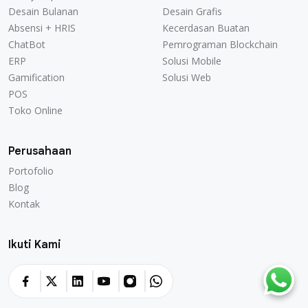
Ducky Pop
Permainan Online
Desain Bulanan
Desain Grafis
Desain Bulanan
Desain Grafis
Absensi + HRIS
Kecerdasan Buatan
Absensi + HRIS
Kecerdasan Buatan
ChatBot
Pemrograman Blockchain
ChatBot
Pemrograman Blockchain
ERP
Solusi Mobile
ERP
Solusi Mobile
Gamification
Solusi Web
Gamification
Solusi Web
POS
POS
Toko Online
Toko Online
Perusahaan
Portofolio
Portofolio
Blog
Blog
Kontak
Kontak
Ikuti Kami