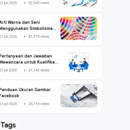
22 Jul 2026
92,943 views
Arti Warna dan Seni
Menggunakan Simbolisme
Warna
22 Jul 2026
81,379 views
Pertanyaan dan Jawaban
Wawancara untuk Kualifikasi
Digital Marketing
22 Jul 2026
27,143 views
Panduan Ukuran Gambar
Facebook
22 Jul 2026
26,716 views
Tags