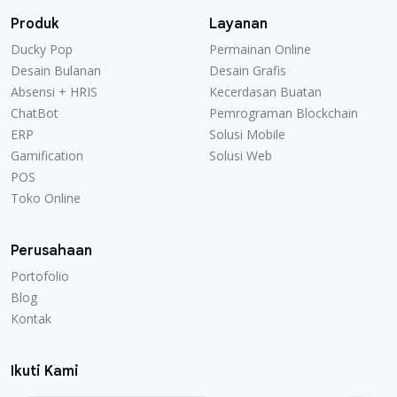
Produk
Layanan
Ducky Pop
Permainan Online
Ducky Pop
Permainan Online
Desain Bulanan
Desain Grafis
Desain Bulanan
Desain Grafis
Absensi + HRIS
Kecerdasan Buatan
Absensi + HRIS
Kecerdasan Buatan
ChatBot
Pemrograman Blockchain
ChatBot
Pemrograman Blockchain
ERP
Solusi Mobile
ERP
Solusi Mobile
Gamification
Solusi Web
Gamification
Solusi Web
POS
POS
Toko Online
Toko Online
Perusahaan
Portofolio
Portofolio
Blog
Blog
Kontak
Kontak
Ikuti Kami