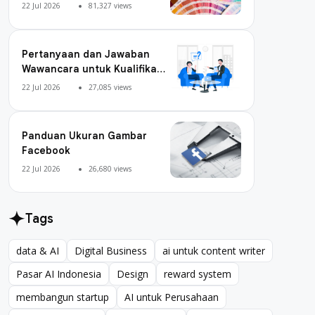
Warna
22 Jul 2026
81,327 views
Pertanyaan dan Jawaban
Wawancara untuk Kualifikasi
Digital Marketing
22 Jul 2026
27,085 views
Panduan Ukuran Gambar
Facebook
22 Jul 2026
26,680 views
Tags
data & AI
Digital Business
ai untuk content writer
data & AI
Digital Business
ai untuk content writer
Pasar AI Indonesia
Design
reward system
Pasar AI Indonesia
Design
reward system
membangun startup
AI untuk Perusahaan
membangun startup
AI untuk Perusahaan