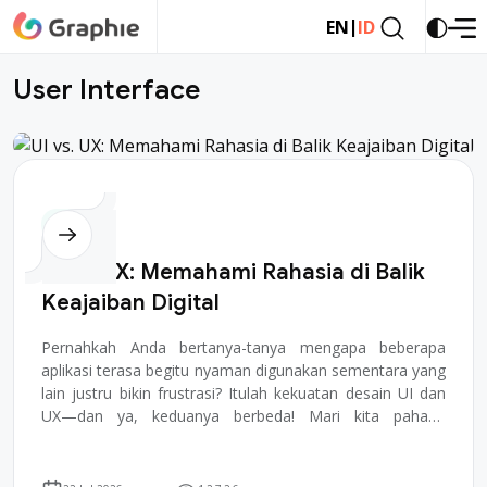
|
EN
ID
U
s
e
r
I
n
t
e
r
f
a
c
e
Desain
UI vs. UX: Memahami Rahasia di Balik
Keajaiban Digital
Pernahkah Anda bertanya-tanya mengapa beberapa
aplikasi terasa begitu nyaman digunakan sementara yang
lain justru bikin frustrasi? Itulah kekuatan desain UI dan
UX—dan ya, keduanya berbeda! Mari kita pahami
perbedaannya dan kenapa keduanya penting ...