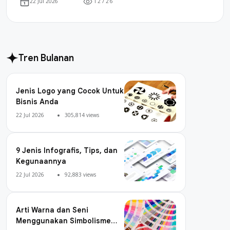
1
2
7
2
6
22 Jul 2026
Tren Bulanan
Jenis Logo yang Cocok Untuk
Bisnis Anda
22 Jul 2026
305,814 views
9 Jenis Infografis, Tips, dan
Kegunaannya
22 Jul 2026
92,883 views
Arti Warna dan Seni
Menggunakan Simbolisme