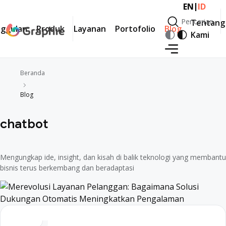
|
EN
ID
Pencarian
Tentang
ggulan
Produk
Layanan
Portofolio
Blog
Pencarian
Kami
Beranda
Blog
chatbot
Mengungkap ide, insight, dan kisah di balik teknologi yang membantu
bisnis terus berkembang dan beradaptasi