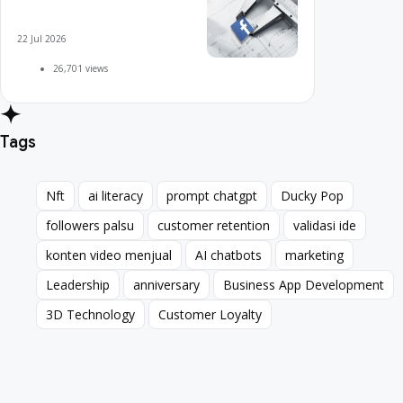
22 Jul 2026
26,701 views
Tags
Nft
ai literacy
prompt chatgpt
Ducky Pop
Nft
ai literacy
prompt chatgpt
Ducky Pop
followers palsu
customer retention
validasi ide
followers palsu
customer retention
validasi ide
konten video menjual
AI chatbots
marketing
konten video menjual
AI chatbots
marketing
Leadership
anniversary
Business App Development
Leadership
anniversary
Business App Development
3D Technology
Customer Loyalty
3D Technology
Customer Loyalty