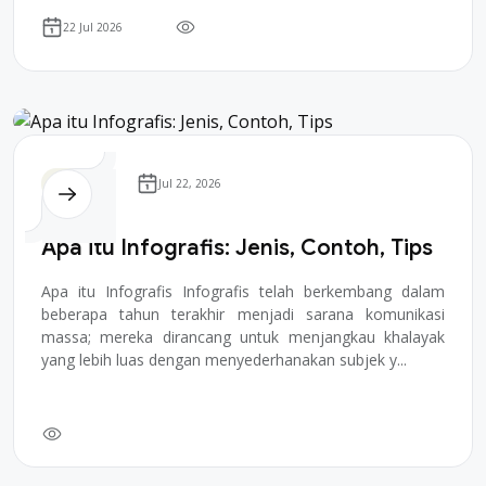
22 Jul 2026
Desain
Jul 22, 2026
Apa itu Infografis: Jenis, Contoh, Tips
Apa itu Infografis Infografis telah berkembang dalam
beberapa tahun terakhir menjadi sarana komunikasi
massa; mereka dirancang untuk menjangkau khalayak
yang lebih luas dengan menyederhanakan subjek y...