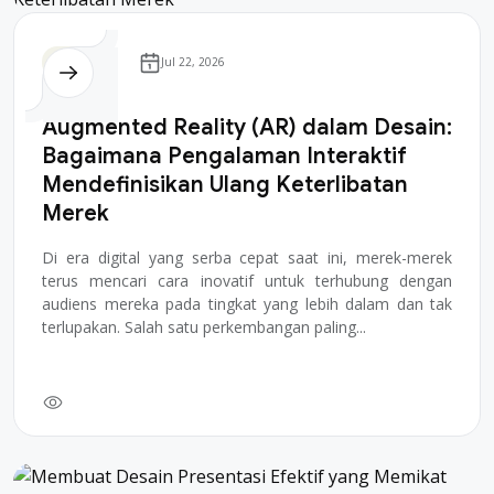
Desain
Jul 22, 2026
Augmented Reality (AR) dalam Desain:
Bagaimana Pengalaman Interaktif
Mendefinisikan Ulang Keterlibatan
Merek
Di era digital yang serba cepat saat ini, merek-merek
terus mencari cara inovatif untuk terhubung dengan
audiens mereka pada tingkat yang lebih dalam dan tak
terlupakan. Salah satu perkembangan paling...