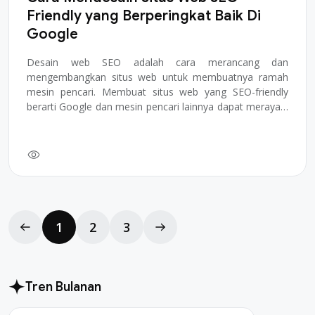
Friendly yang Berperingkat Baik Di
Google
Desain web SEO adalah cara merancang dan
mengembangkan situs web untuk membuatnya ramah
mesin pencari. Membuat situs web yang SEO-friendly
berarti Google dan mesin pencari lainnya dapat merayapi
setia...
1
2
3
Tren Bulanan