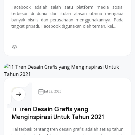
Facebook adalah salah satu platform media sosial
terbesar di dunia dan itulah alasan utama mengapa
banyak bisnis dan perusahaan menggunakannya. Pada
tingkat pribadi, Facebook digunakan oleh teman, kel...
Desain
Jul 22, 2026
11 Tren Desain Grafis yang
Menginspirasi Untuk Tahun 2021
Hal terbaik tentang tren desain grafis adalah setiap tahun