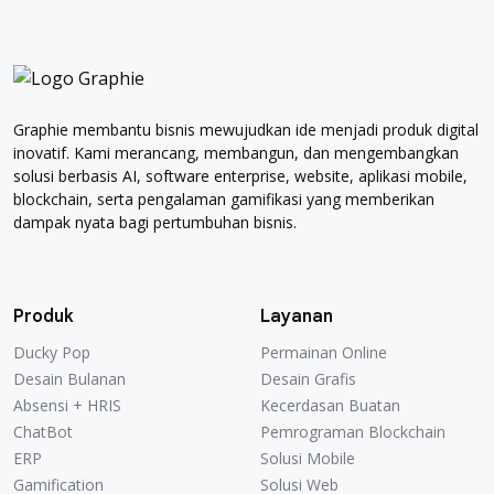
Graphie membantu bisnis mewujudkan ide menjadi produk digital
inovatif. Kami merancang, membangun, dan mengembangkan
solusi berbasis AI, software enterprise, website, aplikasi mobile,
blockchain, serta pengalaman gamifikasi yang memberikan
dampak nyata bagi pertumbuhan bisnis.
Produk
Layanan
Ducky Pop
Permainan Online
Desain Bulanan
Desain Grafis
Absensi + HRIS
Kecerdasan Buatan
ChatBot
Pemrograman Blockchain
ERP
Solusi Mobile
Gamification
Solusi Web