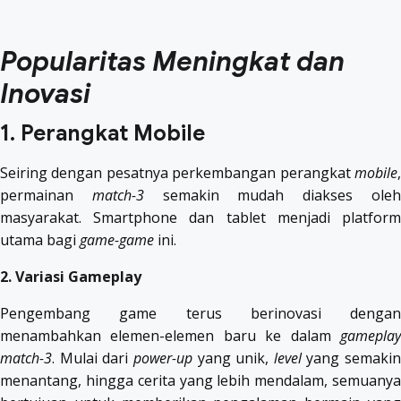
Popularitas Meningkat dan
Inovasi
1. Perangkat Mobile
Seiring dengan pesatnya perkembangan perangkat
mobile
,
permainan
match-3
semakin mudah diakses ole
masyarakat. Smartphone dan tablet menjadi platform
utama bagi
game-game
ini.
2. Variasi Gameplay
Pengembang game terus berinovasi dengan
menambahkan elemen-elemen baru ke dalam
gameplay
match-3
. Mulai dari
power-up
yang unik,
level
yang semakin
menantang, hingga cerita yang lebih mendalam, semuanya