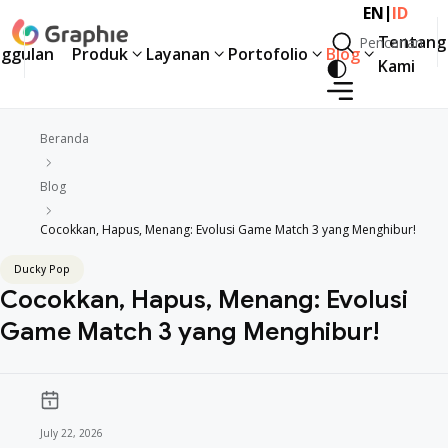
|
EN
ID
Tentang
Pencarian
ggulan
Produk
Layanan
Portofolio
Blog
Pencarian
Kami
ggulan
Produk
Layanan
Portofolio
Blog
Tentang
Kami
Beranda
Blog
Cocokkan, Hapus, Menang: Evolusi Game Match 3 yang Menghibur!
Ducky Pop
Cocokkan, Hapus, Menang: Evolusi
Game Match 3 yang Menghibur!
July 22, 2026