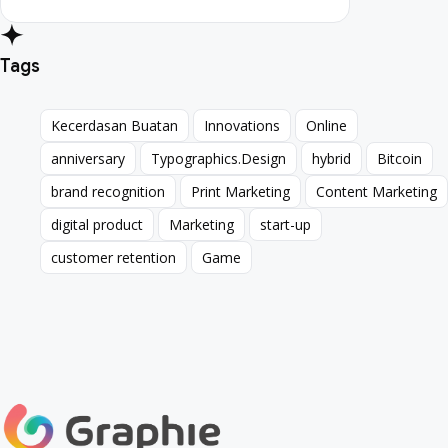
Tags
Kecerdasan Buatan
Innovations
Online
Kecerdasan Buatan
Innovations
Online
anniversary
Typographics.Design
hybrid
Bitcoin
anniversary
Typographics.Design
hybrid
Bitcoin
brand recognition
Print Marketing
Content Marketing
brand recognition
Print Marketing
Content Marketing
digital product
Marketing
start-up
digital product
Marketing
start-up
customer retention
Game
customer retention
Game