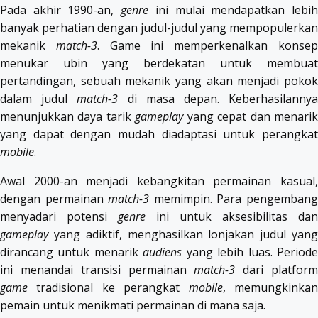
Pada akhir 1990-an,
genre
ini mulai mendapatkan lebi
banyak perhatian dengan judul-judul yang mempopulerkan
mekanik
match-3
. Game ini memperkenalkan konse
menukar ubin yang berdekatan untuk membuat
pertandingan, sebuah mekanik yang akan menjadi pokok
dalam judul
match-3
di masa depan. Keberhasilanny
menunjukkan daya tarik
gameplay
yang cepat dan menari
yang dapat dengan mudah diadaptasi untuk perangkat
mobile
.
Awal 2000-an menjadi kebangkitan permainan kasual,
dengan permainan
match-3
memimpin. Para pengemban
menyadari potensi
genre
ini untuk aksesibilitas dan
gameplay
yang adiktif, menghasilkan lonjakan judul yan
dirancang untuk menarik
audiens
yang lebih luas. Period
ini menandai transisi permainan
match-3
dari platfor
game
tradisional ke perangkat
mobile
, memungkinka
pemain untuk menikmati permainan di mana saja.