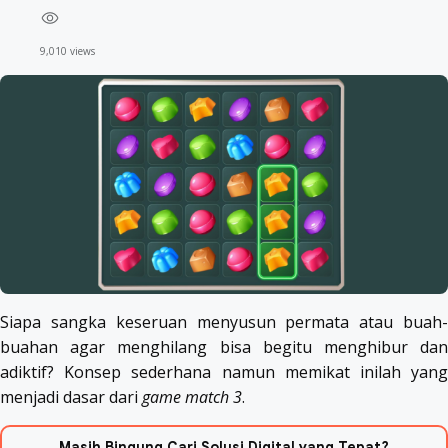
9,010 views
Siapa sangka keseruan menyusun permata atau buah-
buahan agar menghilang bisa begitu menghibur dan
adiktif? Konsep sederhana namun memikat inilah yang
menjadi dasar dari
game match 3
.
Masih Bingung Cari Solusi Digital yang Tepat?