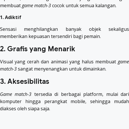
membuat
game match-3
cocok untuk semua kalangan.
1. Adiktif
Sensasi menghilangkan banyak objek sekaligus
memberikan kepuasan tersendiri bagi pemain.
2. Grafis yang Menarik
Visual yang cerah dan animasi yang halus membuat
game
match-3
sangat menyenangkan untuk dimainkan.
3. Aksesibilitas
Game match-3
tersedia di berbagai platform, mulai dar
komputer hingga perangkat mobile, sehingga mudah
diakses oleh siapa saja.