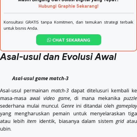
Hubungi Graphie Sekarang!
Konsultasi GRATIS tanpa Komitmen, dan temukan strategi terbaik
untuk bisnis Anda.
CHAT SEKARANG
Asal-usul dan Evolusi Awa
l
Asal-usul game match-3
Asal-usul permainan
match-3
dapat ditelusuri kembali ke
masa-masa awal
video game
, di mana mekanika
puzzl
sederhana mulai muncul.
Genre
ini ditandai oleh
gamepla
yang mengharuskan pemain untuk menyelaraskan tiga
atau lebih
item
identik, biasanya dalam sistem
grid
atau
ubin.