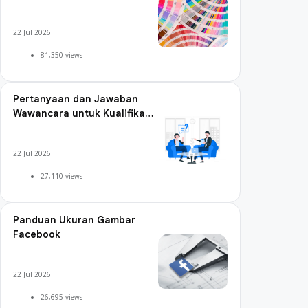
Warna
22 Jul 2026
81,350 views
Pertanyaan dan Jawaban
Wawancara untuk Kualifikasi
Digital Marketing
22 Jul 2026
27,110 views
Panduan Ukuran Gambar
Facebook
22 Jul 2026
26,695 views