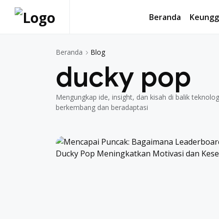
Beranda
Keungg
Blog
Beranda
ducky pop
Mengungkap ide, insight, dan kisah di balik teknol
berkembang dan beradaptasi