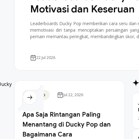
Motivasi dan Keseruan
Leaderboards Ducky Pop memberikan cara seru dan 
memotivasi diri tanpa menciptakan persaingan yan
pemain memantau peringkat, membandingkan skor, d
22 Jul 2026
Ducky Pop
Jul 22, 2026
Apa Saja Rintangan Paling
Menantang di Ducky Pop dan
Bagaimana Cara