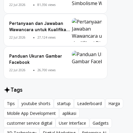
Warna
22 Jul 2026
81,356 views
Pertanyaan dan Jawaban
Wawancara untuk Kualifikasi
Digital Marketing
22 Jul 2026
27,124 views
Panduan Ukuran Gambar
Facebook
22 Jul 2026
26,700 views
Tags
Tips
youtube shorts
startup
Leaderboard
Harga
Tips
youtube shorts
startup
Leaderboard
Harga
Mobile App Development
aplikasi
Mobile App Development
aplikasi
customer service digital
User Interface
Gadgets
customer service digital
User Interface
Gadgets
3D Technology
Digital Marketing
Enterprise AI