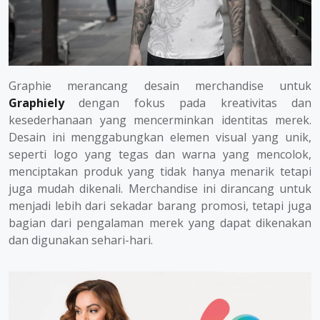
Graphie merancang desain merchandise untuk
Graphiely
dengan fokus pada kreativitas dan
kesederhanaan yang mencerminkan identitas merek.
Desain ini menggabungkan elemen visual yang unik,
seperti logo yang tegas dan warna yang mencolok,
menciptakan produk yang tidak hanya menarik tetapi
juga mudah dikenali. Merchandise ini dirancang untuk
menjadi lebih dari sekadar barang promosi, tetapi juga
bagian dari pengalaman merek yang dapat dikenakan
dan digunakan sehari-hari.