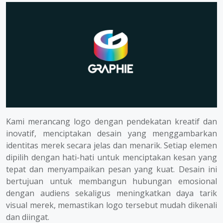
Kami merancang logo dengan pendekatan kreatif dan
inovatif, menciptakan desain yang menggambarkan
identitas merek secara jelas dan menarik. Setiap elemen
dipilih dengan hati-hati untuk menciptakan kesan yang
tepat dan menyampaikan pesan yang kuat. Desain ini
bertujuan untuk membangun hubungan emosional
dengan audiens sekaligus meningkatkan daya tarik
visual merek, memastikan logo tersebut mudah dikenali
dan diingat.