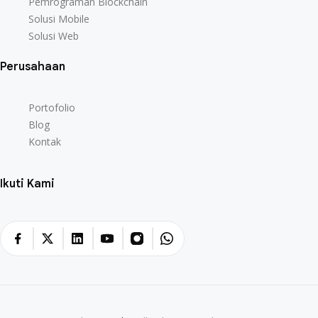
Pemrograman Blockchain
Pemrograman Blockchain
Solusi Mobile
Solusi Mobile
Solusi Web
Solusi Web
Perusahaan
Portofolio
Portofolio
Blog
Blog
Kontak
Kontak
Ikuti Kami