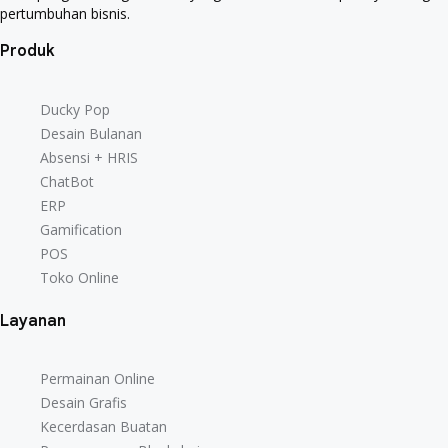
pertumbuhan bisnis.
Produk
Ducky Pop
Ducky Pop
Desain Bulanan
Desain Bulanan
Absensi + HRIS
Absensi + HRIS
ChatBot
ChatBot
ERP
ERP
Gamification
Gamification
POS
POS
Toko Online
Toko Online
Layanan
Permainan Online
Permainan Online
Desain Grafis
Desain Grafis
Kecerdasan Buatan
Kecerdasan Buatan