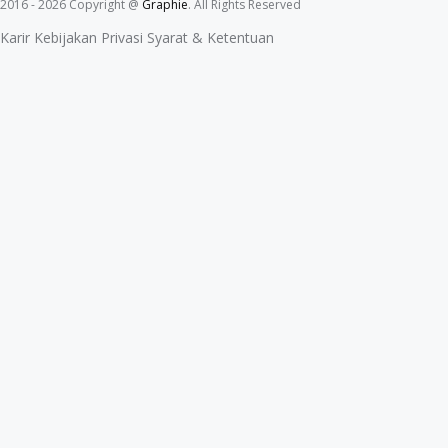
2016 - 2026 Copyright @
Graphie
. All Rights Reserved
Karir
Kebijakan Privasi
Syarat & Ketentuan
Karir
Kebijakan Privasi
Syarat & Ketentuan