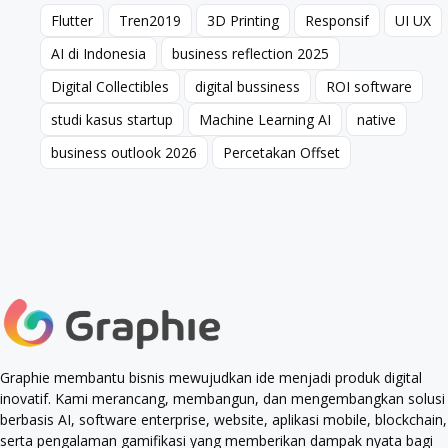
Flutter
Tren2019
3D Printing
Responsif
UI UX
Flutter
Tren2019
3D Printing
Responsif
UI UX
AI di Indonesia
business reflection 2025
AI di Indonesia
business reflection 2025
Digital Collectibles
digital bussiness
ROI software
Digital Collectibles
digital bussiness
ROI software
studi kasus startup
Machine Learning AI
native
studi kasus startup
Machine Learning AI
native
business outlook 2026
Percetakan Offset
business outlook 2026
Percetakan Offset
Graphie membantu bisnis mewujudkan ide menjadi produk digital
inovatif. Kami merancang, membangun, dan mengembangkan solusi
berbasis AI, software enterprise, website, aplikasi mobile, blockchain,
serta pengalaman gamifikasi yang memberikan dampak nyata bagi