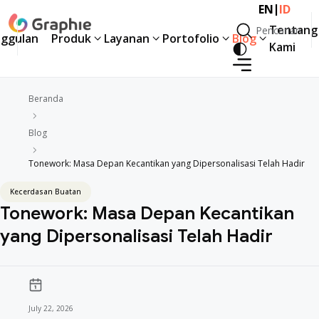
|
EN
ID
Tentang
Pencarian
ggulan
Produk
Layanan
Portofolio
Blog
Pencarian
Kami
ggulan
Produk
Layanan
Portofolio
Blog
Tentang
Kami
Beranda
Blog
Tonework: Masa Depan Kecantikan yang Dipersonalisasi Telah Hadir
Kecerdasan Buatan
Tonework: Masa Depan Kecantikan
yang Dipersonalisasi Telah Hadir
July 22, 2026