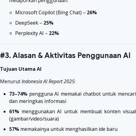
melaporkan penggunaan:
Microsoft Copilot (Bing Chat) –
26%
DeepSeek –
25%
Perplexity AI –
22%
#3. Alasan & Aktivitas Penggunaan AI
Tujuan Utama AI
Menurut
Indonesia AI Report 2025
:
73–74%
pengguna AI memakai chatbot untuk mencari
dan meringkas informasi
61%
menggunakan AI untuk membuat konten visual
(gambar/video/suara)
57%
memakainya untuk menghasilkan ide baru