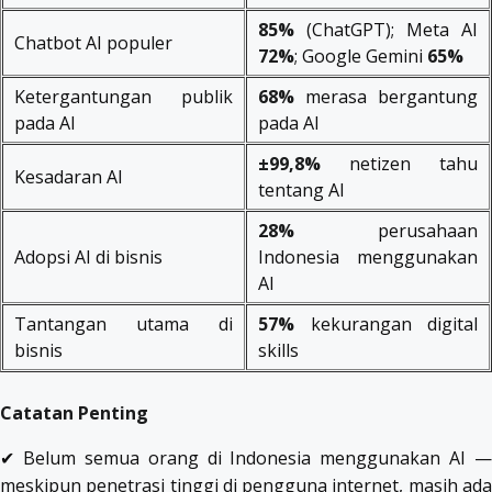
85%
(ChatGPT); Meta AI
Chatbot AI populer
72%
; Google Gemini
65%
Ketergantungan publik
68%
merasa bergantung
pada AI
pada AI
±99,8%
netizen tahu
Kesadaran AI
tentang AI
28%
perusahaan
Adopsi AI di bisnis
Indonesia menggunakan
AI
Tantangan utama di
57%
kekurangan digital
bisnis
skills
Catatan Penting
✔ Belum semua orang di Indonesia menggunakan AI —
meskipun penetrasi tinggi di pengguna internet, masih ada