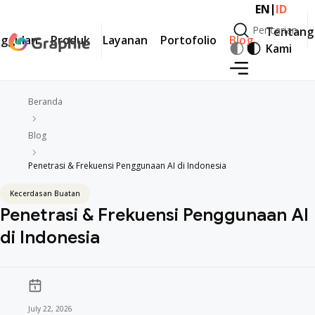
|
EN
ID
Pencarian
Tentang
ggulan
Produk
Layanan
Portofolio
Blog
Pencarian
Kami
Beranda
Blog
Penetrasi & Frekuensi Penggunaan AI di Indonesia
Kecerdasan Buatan
Penetrasi & Frekuensi Penggunaan AI
di Indonesia
July 22, 2026