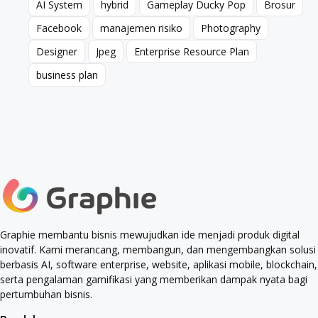
AI System
hybrid
Gameplay Ducky Pop
Brosur
AI System
hybrid
Gameplay Ducky Pop
Brosur
Facebook
manajemen risiko
Photography
Facebook
manajemen risiko
Photography
Designer
Jpeg
Enterprise Resource Plan
Designer
Jpeg
Enterprise Resource Plan
business plan
business plan
Graphie membantu bisnis mewujudkan ide menjadi produk digital
inovatif. Kami merancang, membangun, dan mengembangkan solusi
berbasis AI, software enterprise, website, aplikasi mobile, blockchain,
serta pengalaman gamifikasi yang memberikan dampak nyata bagi
pertumbuhan bisnis.