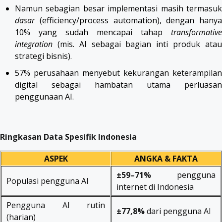
Namun sebagian besar implementasi masih termasuk
dasar
(efficiency/process automation), dengan hanya
10% yang sudah mencapai tahap
transformative
integration
(mis. AI sebagai bagian inti produk atau
strategi bisnis).
57% perusahaan menyebut kekurangan keterampilan
digital sebagai hambatan utama perluasan
penggunaan AI.
Ringkasan Data Spesifik Indonesia
ASPEK
ANGKA & FAKTA
±59–71%
pengguna
Populasi pengguna AI
internet di Indonesia
Pengguna AI rutin
±77,8%
dari pengguna AI
(harian)