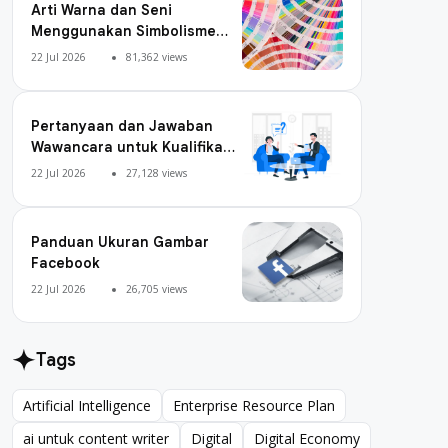
Arti Warna dan Seni
Menggunakan Simbolisme
Warna
22 Jul 2026
81,362 views
Pertanyaan dan Jawaban
Wawancara untuk Kualifikasi
Digital Marketing
22 Jul 2026
27,128 views
Panduan Ukuran Gambar
Facebook
22 Jul 2026
26,705 views
Tags
Artificial Intelligence
Enterprise Resource Plan
Artificial Intelligence
Enterprise Resource Plan
ai untuk content writer
Digital
Digital Economy