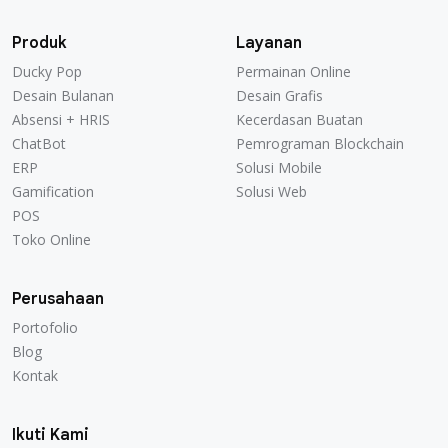
Produk
Layanan
Ducky Pop
Permainan Online
Ducky Pop
Permainan Online
Desain Bulanan
Desain Grafis
Desain Bulanan
Desain Grafis
Absensi + HRIS
Kecerdasan Buatan
Absensi + HRIS
Kecerdasan Buatan
ChatBot
Pemrograman Blockchain
ChatBot
Pemrograman Blockchain
ERP
Solusi Mobile
ERP
Solusi Mobile
Gamification
Solusi Web
Gamification
Solusi Web
POS
POS
Toko Online
Toko Online
Perusahaan
Portofolio
Portofolio
Blog
Blog
Kontak
Kontak
Ikuti Kami