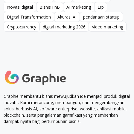
ai untuk content writer
Digital
Digital Economy
inovasi digital
Bisnis FnB
AI marketing
Erp
inovasi digital
Bisnis FnB
AI marketing
Erp
Digital Transformation
Akurasi AI
pendanaan startup
Digital Transformation
Akurasi AI
pendanaan startup
Cryptocurrency
digital marketing 2026
video marketing
Cryptocurrency
digital marketing 2026
video marketing
Graphie membantu bisnis mewujudkan ide menjadi produk digital
inovatif. Kami merancang, membangun, dan mengembangkan
solusi berbasis AI, software enterprise, website, aplikasi mobile,
blockchain, serta pengalaman gamifikasi yang memberikan
dampak nyata bagi pertumbuhan bisnis.