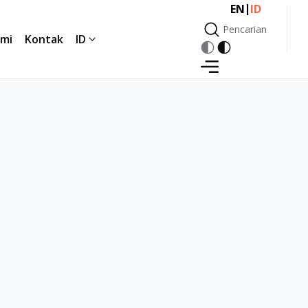
|
EN
ID
Pencarian
mi
Kontak
ID
Pencarian