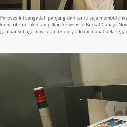
Peroses ini sangatlah panjang dan tentu saja membutuhkan
kami foto untuk ditampilkan ke website Berkat Cahaya N
gambar sebagai misi utama kami yaidu membuat pelangga