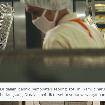
Di dalam pabrik pembuatan tepung roti ini kami diha
berlangsung. Di dalam pabrik tersebut suhunya sangat pana