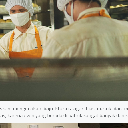
ruskan mengenakan baju khusus agar bias masuk dan me
s, karena oven yang berada di pabrik sangat banyak dan su