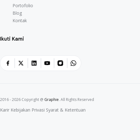
Portofolio
Portofolio
Blog
Blog
Kontak
Kontak
Ikuti Kami
2016 - 2026 Copyright @
Graphie
. All Rights Reserved
Karir
Kebijakan Privasi
Syarat & Ketentuan
Karir
Kebijakan Privasi
Syarat & Ketentuan