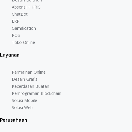
Desain Bulanan
Absensi + HRIS
Absensi + HRIS
ChatBot
ChatBot
ERP
ERP
Gamification
Gamification
POS
POS
Toko Online
Toko Online
Layanan
Permainan Online
Permainan Online
Desain Grafis
Desain Grafis
Kecerdasan Buatan
Kecerdasan Buatan
Pemrograman Blockchain
Pemrograman Blockchain
Solusi Mobile
Solusi Mobile
Solusi Web
Solusi Web
Perusahaan