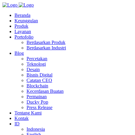
Beranda
Keunggulan
Produk
Layanan
Portofolio
Berdasarkan Produk
Berdasarkan Industri
Blog
Percetakan
Teknologi
Desain
Bisnis Digital
Catatan CEO
Blockchain
Kecerdasan Buatan
Permainan
Ducky Pop
Press Release
Tentang Kami
Kontak
ID
Indonesia
English