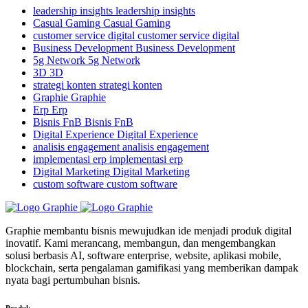
leadership insights
leadership insights
Casual Gaming
Casual Gaming
customer service digital
customer service digital
Business Development
Business Development
5g Network
5g Network
3D
3D
strategi konten
strategi konten
Graphie
Graphie
Erp
Erp
Bisnis FnB
Bisnis FnB
Digital Experience
Digital Experience
analisis engagement
analisis engagement
implementasi erp
implementasi erp
Digital Marketing
Digital Marketing
custom software
custom software
Graphie membantu bisnis mewujudkan ide menjadi produk digital
inovatif. Kami merancang, membangun, dan mengembangkan
solusi berbasis AI, software enterprise, website, aplikasi mobile,
blockchain, serta pengalaman gamifikasi yang memberikan dampak
nyata bagi pertumbuhan bisnis.