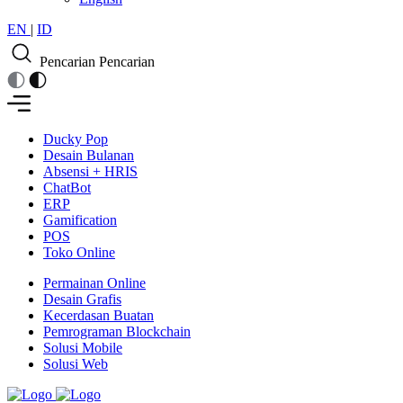
EN
|
ID
Pencarian
Pencarian
Ducky Pop
Desain Bulanan
Absensi + HRIS
ChatBot
ERP
Gamification
POS
Toko Online
Permainan Online
Desain Grafis
Kecerdasan Buatan
Pemrograman Blockchain
Solusi Mobile
Solusi Web