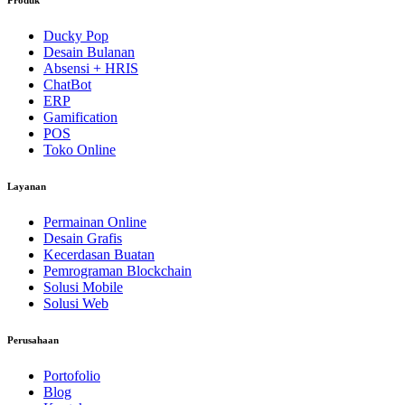
Produk
Ducky Pop
Desain Bulanan
Absensi + HRIS
ChatBot
ERP
Gamification
POS
Toko Online
Layanan
Permainan Online
Desain Grafis
Kecerdasan Buatan
Pemrograman Blockchain
Solusi Mobile
Solusi Web
Perusahaan
Portofolio
Blog