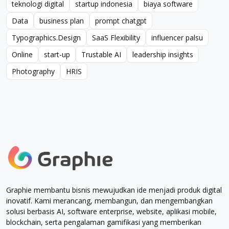
teknologi digital
startup indonesia
biaya software
teknologi digital
startup indonesia
biaya software
Data
business plan
prompt chatgpt
Data
business plan
prompt chatgpt
Typographics.Design
SaaS Flexibility
influencer palsu
Typographics.Design
SaaS Flexibility
influencer palsu
Online
start-up
Trustable AI
leadership insights
Online
start-up
Trustable AI
leadership insights
Photography
HRIS
Photography
HRIS
Graphie membantu bisnis mewujudkan ide menjadi produk digital
inovatif. Kami merancang, membangun, dan mengembangkan
solusi berbasis AI, software enterprise, website, aplikasi mobile,
blockchain, serta pengalaman gamifikasi yang memberikan