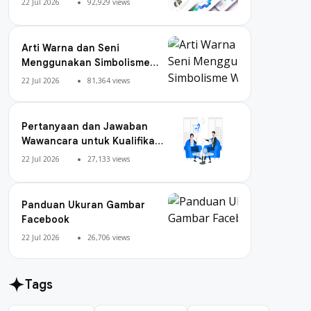
22 Jul 2026
92,929 views
Arti Warna dan Seni
Menggunakan Simbolisme
Warna
22 Jul 2026
81,364 views
Pertanyaan dan Jawaban
Wawancara untuk Kualifikasi
Digital Marketing
22 Jul 2026
27,133 views
Panduan Ukuran Gambar
Facebook
22 Jul 2026
26,706 views
Tags