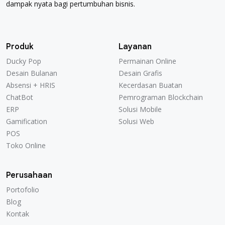
dampak nyata bagi pertumbuhan bisnis.
Produk
Layanan
Ducky Pop
Permainan Online
Ducky Pop
Permainan Online
Desain Bulanan
Desain Grafis
Desain Bulanan
Desain Grafis
Absensi + HRIS
Kecerdasan Buatan
Absensi + HRIS
Kecerdasan Buatan
ChatBot
Pemrograman Blockchain
ChatBot
Pemrograman Blockchain
ERP
Solusi Mobile
ERP
Solusi Mobile
Gamification
Solusi Web
Gamification
Solusi Web
POS
POS
Toko Online
Toko Online
Perusahaan
Portofolio
Portofolio
Blog
Blog
Kontak
Kontak